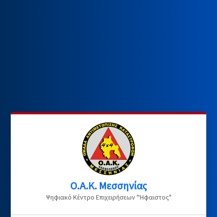
Ο.Α.Κ. Μεσσηνίας
Ψηφιακό Κέντρο Επιχειρήσεων "Ήφαιστος"